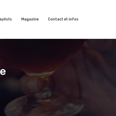
aylists
Magazine
Contact et infos
be