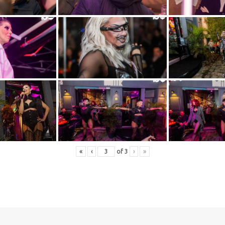
«
‹
of
3
›
»