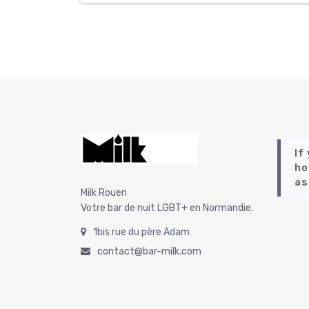
If
ho
as
Milk Rouen
Votre bar de nuit LGBT+ en Normandie.
1bis rue du père Adam
contact@bar-milk.com