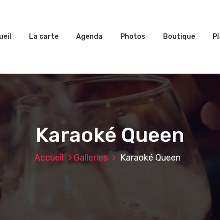
ueil
La carte
Agenda
Photos
Boutique
Pl
Karaoké Queen
Accueil
Galleries
Karaoké Queen