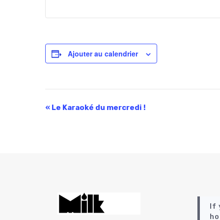
Ajouter au calendrier
N
«
Le Karaoké du mercredi !
a
v
i
g
a
t
If
ho