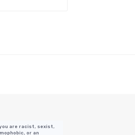
 you are racist, sexist,
mophobic, or an