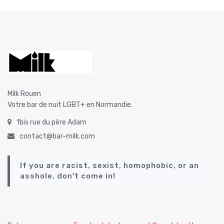
v
i
g
a
t
i
Milk Rouen
o
Votre bar de nuit LGBT+ en Normandie.
n
1bis rue du père Adam
É
contact@bar-milk.com
v
If you are racist, sexist, homophobic, or an
è
asshole, don't come in!
n
e
m