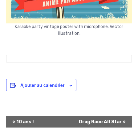
Karaoke party vintage poster with microphone. Vector
illustration.
Ajouter au calendrier
N
«
10 ans !
Drag Race All Star
»
a