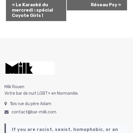
N
«
Le Karaoké du
Réseau Psy
»
mercredi : spécial
a
Coyote Girls !
v
i
g
a
t
i
o
Milk Rouen
n
Votre bar de nuit LGBT+ en Normandie.
É
1bis rue du père Adam
v
contact@bar-milk.com
è
n
If you are racist, sexist, homophobic, or an