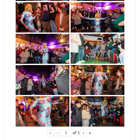
«
‹
of
5
›
»