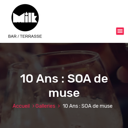
A
l
l
e
r
a
u
c
o
n
t
e
10 Ans : SOA de
n
u
muse
Accueil
Galleries
10 Ans : SOA de muse