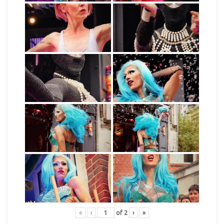
«
‹
of
2
›
»