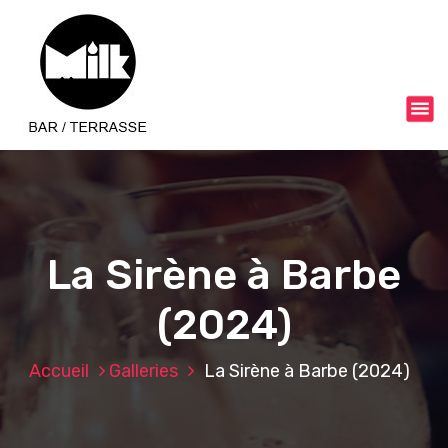
A
l
l
e
r
a
u
c
o
n
t
e
La Sirène à Barbe
n
u
(2024)
Accueil
Galleries
La Sirène à Barbe (2024)