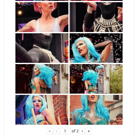
«
‹
of
2
›
»