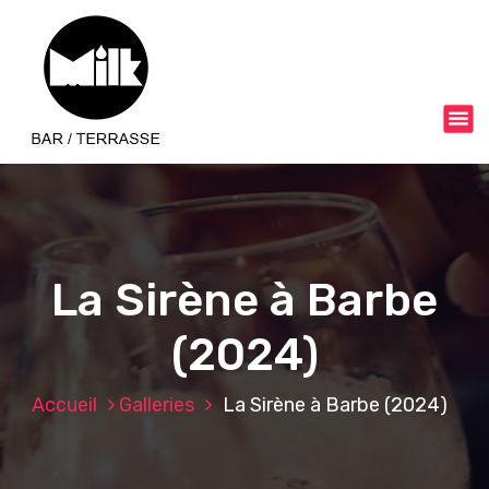
A
l
l
e
r
a
u
c
o
n
t
e
La Sirène à Barbe
n
u
(2024)
Accueil
Galleries
La Sirène à Barbe (2024)