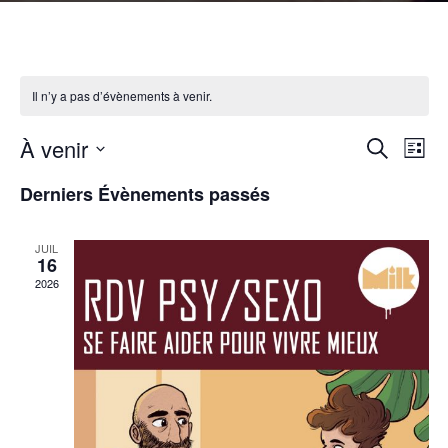
Il n’y a pas d’évènements à venir.
À venir
R
N
Recherche
Liste
Sélectionnez
a
e
Derniers Évènements passés
une
v
c
date.
i
JUIL
h
16
g
2026
e
a
r
t
c
i
o
h
n