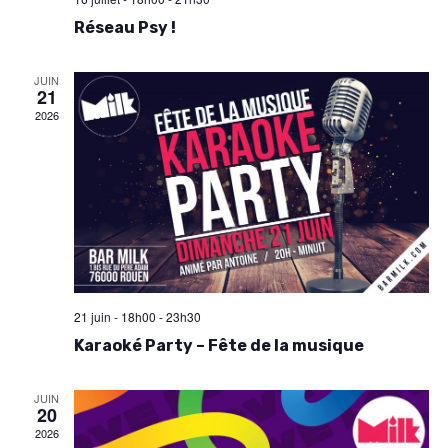
n
n
Réseau Psy !
t
d
JUIN
e
21
2026
v
u
e
s
É
v
21 juin - 18h00
-
23h30
Karaoké Party – Fête de la musique
è
n
JUIN
20
e
2026