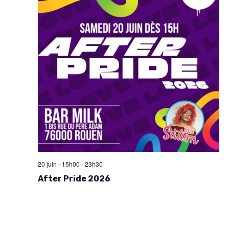
m
e
n
t
s
20 juin - 15h00
-
23h30
After Pride 2026