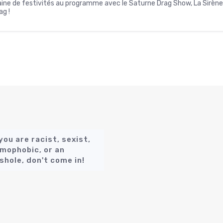
emaine de festivités au programme avec le Saturne Drag Show, La Sirène 
g !
 you are racist, sexist,
mophobic, or an
shole, don't come in!