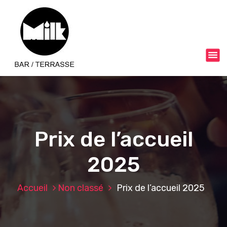
A
l
l
e
r
a
u
c
o
n
t
e
Prix de l’accueil
n
u
2025
Accueil
Non classé
Prix de l’accueil 2025